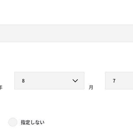
年
月
指定しない